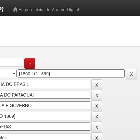
-->
Página inicial do Acervo Digital