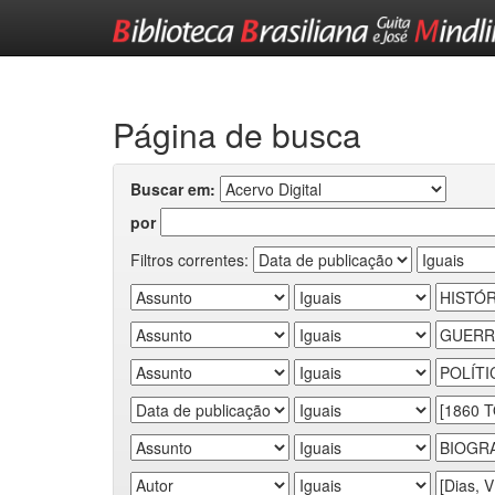
Skip
navigation
Página de busca
Buscar em:
por
Filtros correntes: