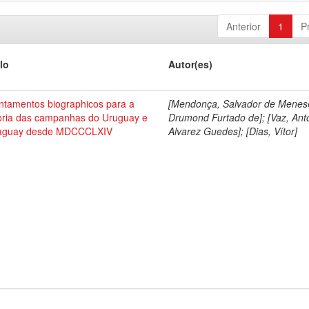
Anterior
1
P
lo
Autor(es)
ntamentos biographicos para a
[Mendonça, Salvador de Menes
toria das campanhas do Uruguay e
Drumond Furtado de]; [Vaz, Ant
aguay desde MDCCCLXIV
Alvarez Guedes]; [Dias, Vítor]