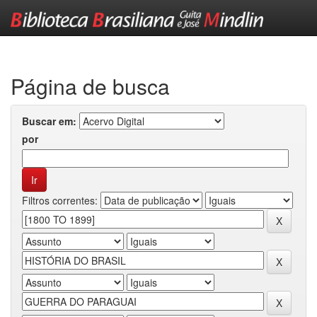
Skip
navigation
Página de busca
Buscar em:
por
Filtros correntes: