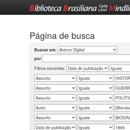
Skip
navigation
Página de busca
Buscar em:
por
Filtros correntes: