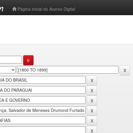
-->
Página inicial do Acervo Digital