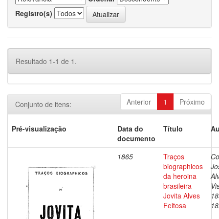
Registro(s)
Resultado 1-1 de 1.
Anterior
1
Próximo
Conjunto de itens:
Pré-visualização
Data do
Título
Au
documento
1865
Traços
Co
biographicos
Jo
da heroina
Al
brasileira
Vi
Jovita Alves
18
Feitosa
18