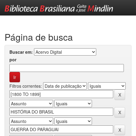
Skip
navigation
Página de busca
Buscar em:
por
Filtros correntes: