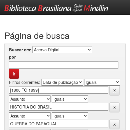
Skip
navigation
Página de busca
Buscar em:
por
Filtros correntes: