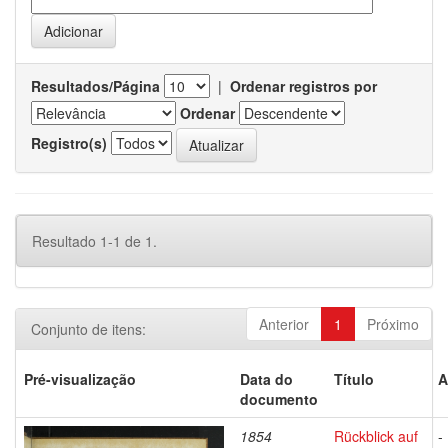
Resultados/Página
|
Ordenar registros por
Ordenar
Registro(s)
Resultado 1-1 de 1.
Anterior
1
Próximo
Conjunto de itens:
Pré-visualização
Data do
Título
A
documento
1854
Rückblick auf
-