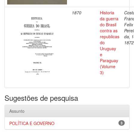
1870
Historia
Cost
da guerra
Fran
do Brasil
Felix
contra as
Perei
republicas
da, 
do
1872
Uruguay
e
Paraguay
(Volume
3)
Sugestões de pesquisa
Assunto
POLÍTICA E GOVERNO
3