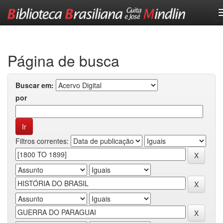
Skip
navigation
Página de busca
Buscar em:
por
Filtros correntes: