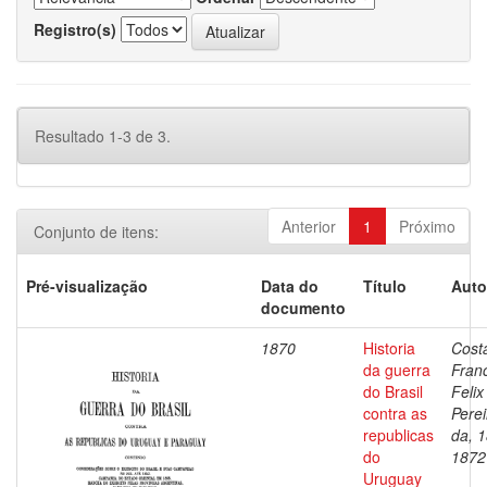
Registro(s)
Resultado 1-3 de 3.
Anterior
1
Próximo
Conjunto de itens:
Pré-visualização
Data do
Título
Auto
documento
1870
Historia
Cost
da guerra
Fran
do Brasil
Felix
contra as
Perei
republicas
da, 
do
1872
Uruguay