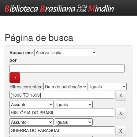
Skip
navigation
Página de busca
Buscar em:
por
Filtros correntes: