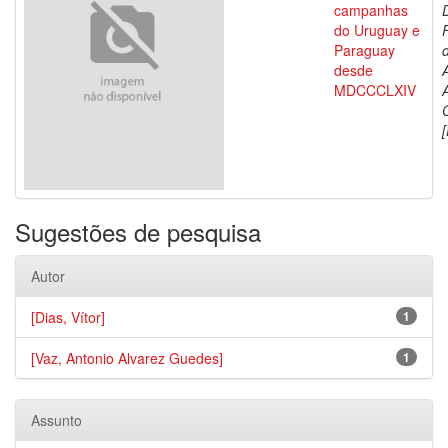
campanhas
do Uruguay e
Paraguay
d
desde
MDCCCLXIV
[
Sugestões de pesquisa
Autor
[Dias, Vítor]
1
[Vaz, Antonio Alvarez Guedes]
1
Assunto