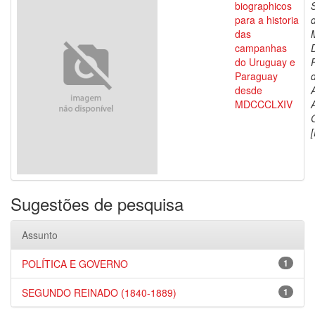
biographicos
para a historia
das
campanhas
do Uruguay e
Paraguay
d
desde
MDCCCLXIV
[
Sugestões de pesquisa
Assunto
POLÍTICA E GOVERNO
1
SEGUNDO REINADO (1840-1889)
1