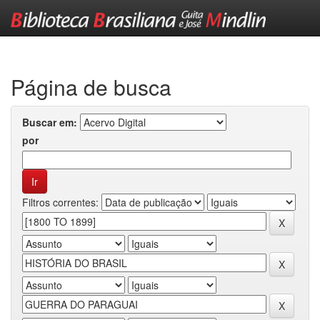
Skip
navigation
Página de busca
Buscar em:
por
Filtros correntes: