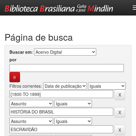
Skip
navigation
Página de busca
Buscar em:
por
Filtros correntes: