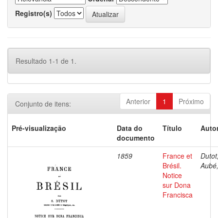
Registro(s)
Resultado 1-1 de 1.
Anterior
1
Próximo
Conjunto de itens:
Pré-visualização
Data do
Título
Autor
documento
1859
France et
Dutot,
Brésil.
Aubé,
Notice
sur Dona
Francisca