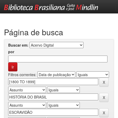
Skip
navigation
Página de busca
Buscar em:
por
Filtros correntes: