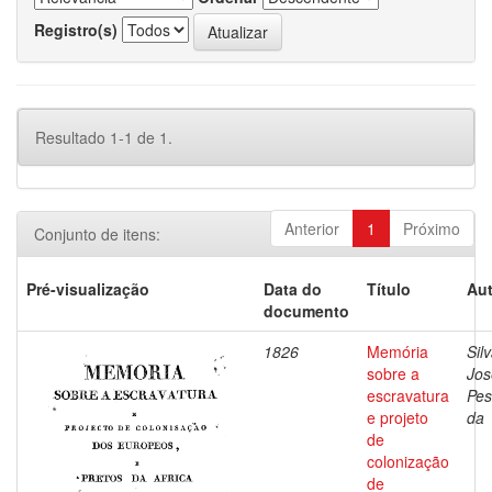
Registro(s)
Resultado 1-1 de 1.
Anterior
1
Próximo
Conjunto de itens:
Pré-visualização
Data do
Título
Aut
documento
1826
Memória
Silv
sobre a
Jos
escravatura
Pes
e projeto
da
de
colonização
de