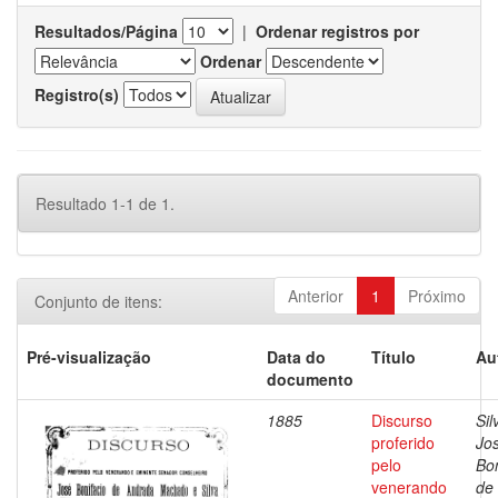
Resultados/Página
|
Ordenar registros por
Ordenar
Registro(s)
Resultado 1-1 de 1.
Anterior
1
Próximo
Conjunto de itens:
Pré-visualização
Data do
Título
Au
documento
1885
Discurso
Sil
proferido
Jo
pelo
Bon
venerando
de