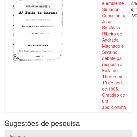
e eminente
An
Senador
e, 
Conselheiro
18
José
Bonifácio
Ribeiro de
Andrada
Machado e
Silva no
debate da
resposta à
Falla do
Throno em
10 de abril
de 1885.
Gratidão de
um
abolicionista
Sugestões de pesquisa
Assunto