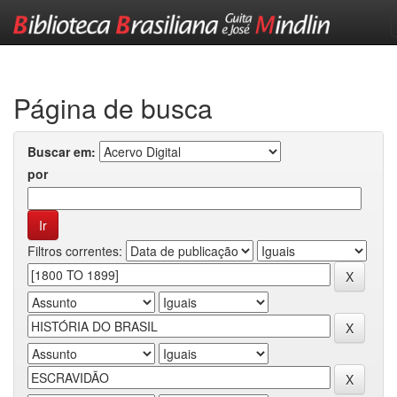
Skip
navigation
Página de busca
Buscar em:
por
Filtros correntes: