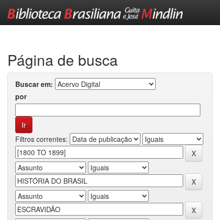
Skip
navigation
Página de busca
Buscar em:
por
Filtros correntes: