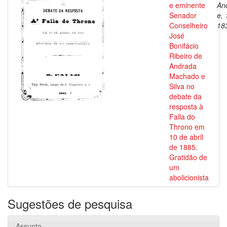
e eminente
An
Senador
e, 
Conselheiro
18
José
Bonifácio
Ribeiro de
Andrada
Machado e
Silva no
debate da
resposta à
Falla do
Throno em
10 de abril
de 1885.
Gratidão de
um
abolicionista
Sugestões de pesquisa
Assunto