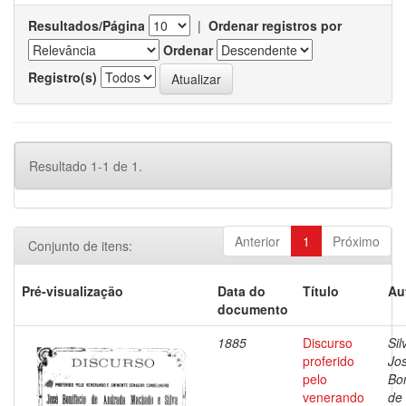
Resultados/Página
|
Ordenar registros por
Ordenar
Registro(s)
Resultado 1-1 de 1.
Anterior
1
Próximo
Conjunto de itens:
Pré-visualização
Data do
Título
Au
documento
1885
Discurso
Sil
proferido
Jo
pelo
Bon
venerando
de