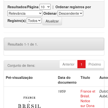
Resultados/Página
|
Ordenar registros por
Ordenar
Registro(s)
Resultado 1-1 de 1.
Anterior
1
Próximo
Conjunto de itens:
Pré-visualização
Data do
Título
Autor
documento
1859
France et
Dutot,
Brésil.
Aubé,
Notice
sur Dona