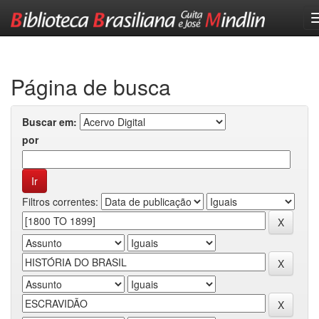
Skip
navigation
Página de busca
Buscar em:
por
Filtros correntes: