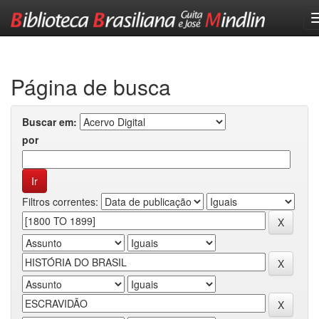
Skip
navigation
Página de busca
Buscar em:
por
Filtros correntes: