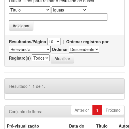
Utilizar filtros para refinar o resultado de busca.
Resultados/Página
|
Ordenar registros por
Ordenar
Registro(s)
Resultado 1-1 de 1.
Anterior
1
Próximo
Conjunto de itens:
Pré-visualização
Data do
Título
Autor