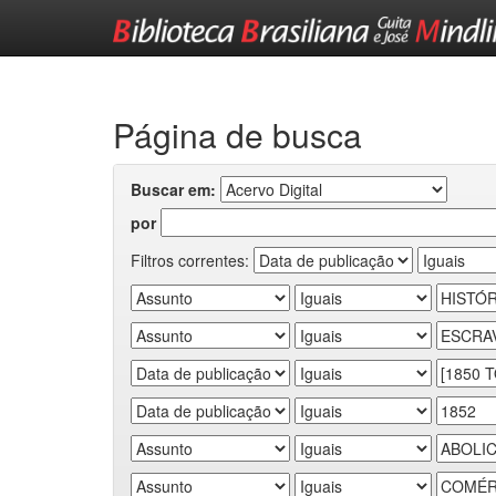
Skip
navigation
Página de busca
Buscar em:
por
Filtros correntes: