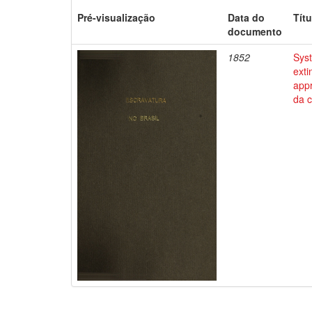
Pré-visualização
Data do
Títu
documento
1852
Syst
exti
appr
da c