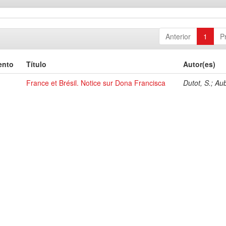
Anterior
1
P
ento
Título
Autor(es)
France et Brésil. Notice sur Dona Francisca
Dutot, S.; Au