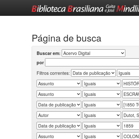
Skip
navigation
Página de busca
Buscar em:
por
Filtros correntes: