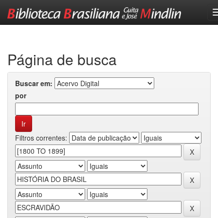
Skip
navigation
Página de busca
Buscar em:
por
Filtros correntes: