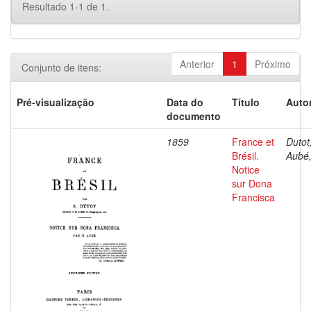
Resultado 1-1 de 1.
Anterior
1
Próximo
Conjunto de itens:
Pré-visualização
Data do
Título
Autor
documento
1859
France et
Dutot,
Brésil.
Aubé,
Notice
sur Dona
Francisca