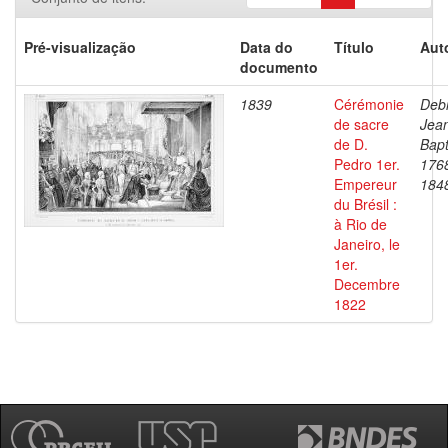
Pré-visualização
Data do
Título
Aut
documento
1839
Cérémonie
Debr
de sacre
Jea
de D.
Bapt
Pedro 1er.
176
Empereur
184
du Brésil :
à Rio de
Janeiro, le
1er.
Decembre
1822