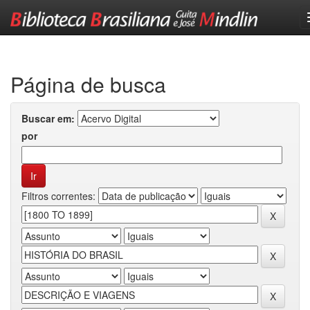
Skip
navigation
Página de busca
Buscar em:
por
Filtros correntes: