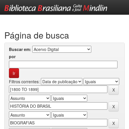
Skip
navigation
Página de busca
Buscar em:
por
Filtros correntes: