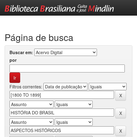
Skip
navigation
Página de busca
Buscar em:
por
Filtros correntes: