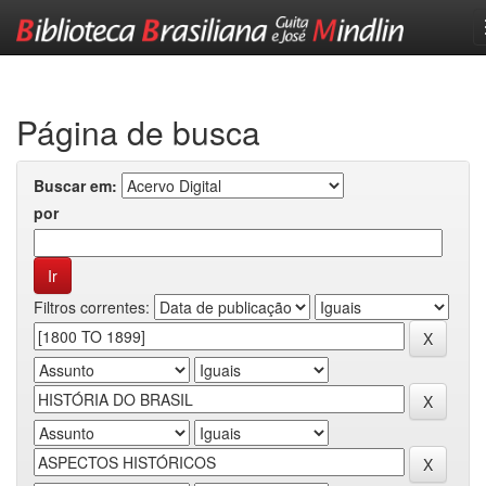
Skip
navigation
Página de busca
Buscar em:
por
Filtros correntes: