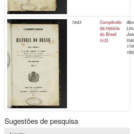
1843
Compêndio
Abr
da história
Lim
do Brasil
Jos
(v.2)
Inác
179
186
Sugestões de pesquisa