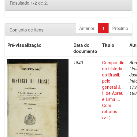
Resultado 1-2 de 2.
Anterior
1
Próximo
Conjunto de itens:
Pré-visualização
Data do
Título
Aut
documento
1843
Compendio
Abr
da historia
Lim
do Brasil,
Jos
pelo
Inác
general J.
179
I. de Abreu
186
e Lima ...
Com
retratos
(v.1)