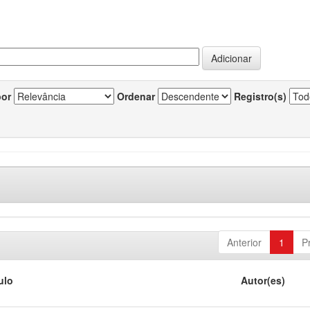
por
Ordenar
Registro(s)
Anterior
1
P
ulo
Autor(es)