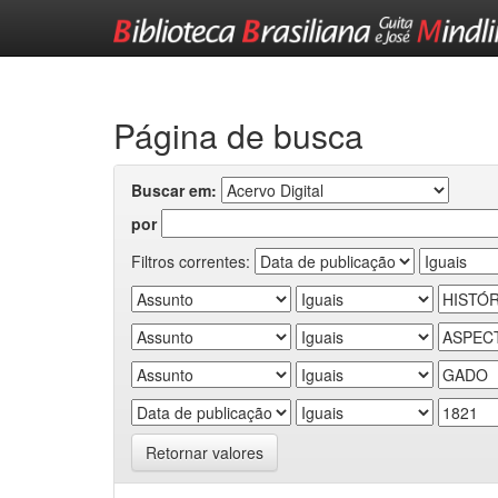
Skip
navigation
Página de busca
Buscar em:
por
Filtros correntes:
Retornar valores