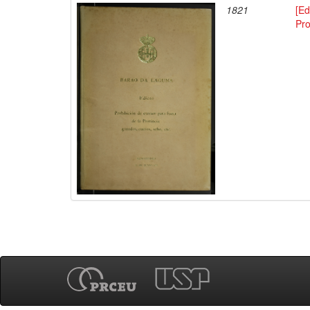
1821
[Ed
Pro