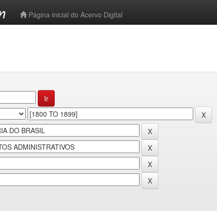
-->
Página inicial do Acervo Digital