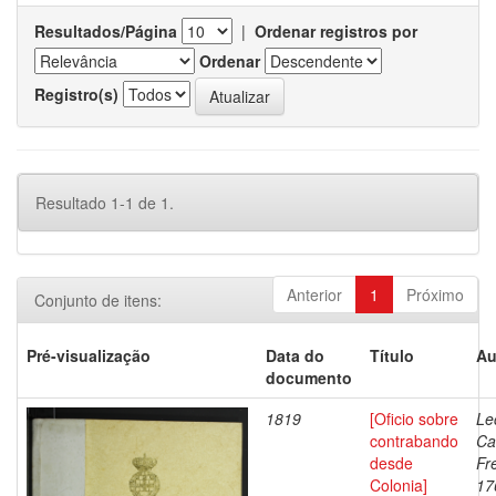
Resultados/Página
|
Ordenar registros por
Ordenar
Registro(s)
Resultado 1-1 de 1.
Anterior
1
Próximo
Conjunto de itens:
Pré-visualização
Data do
Título
Au
documento
1819
[Oficio sobre
Le
contrabando
Ca
desde
Fr
Colonia]
17