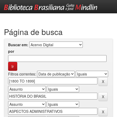
Skip
navigation
Página de busca
Buscar em:
por
Filtros correntes: