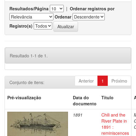
Resultados/Página
|
Ordenar registros por
Ordenar
Registro(s)
Resultado 1-1 de 1.
Anterior
1
Próximo
Conjunto de itens:
Pré-visualização
Data do
Título
documento
1891
Chili and the
M
River Plate in
1891 :
C
reminiscences