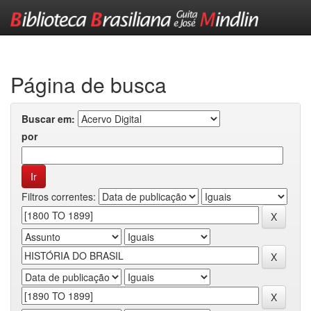
Skip
navigation
Página de busca
Buscar em:
por
Filtros correntes: