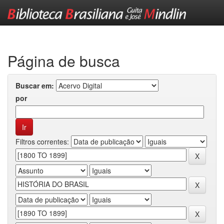
Skip
navigation
Página de busca
Buscar em:
por
Filtros correntes: