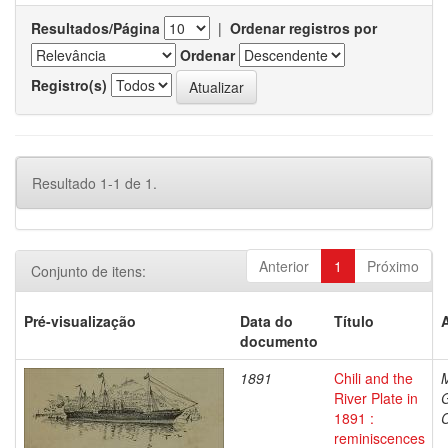
Resultados/Página
|
Ordenar registros por
Ordenar
Registro(s)
Resultado 1-1 de 1.
Anterior
1
Próximo
Conjunto de itens:
Pré-visualização
Data do
Título
documento
1891
Chili and the
M
River Plate in
1891 :
C
reminiscences