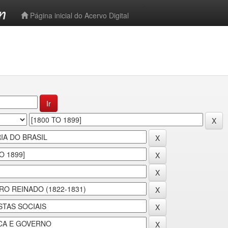
-->
Página inicial do Acervo Digital