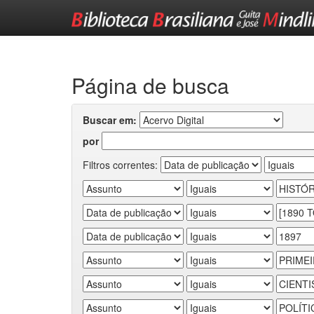
Skip
navigation
Página de busca
Buscar em:
por
Filtros correntes: