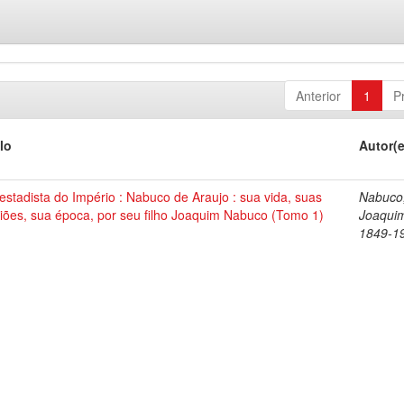
Anterior
1
P
lo
Autor(
stadista do Império : Nabuco de Araujo : sua vida, suas
Nabuco
iões, sua época, por seu filho Joaquim Nabuco (Tomo 1)
Joaqui
1849-1