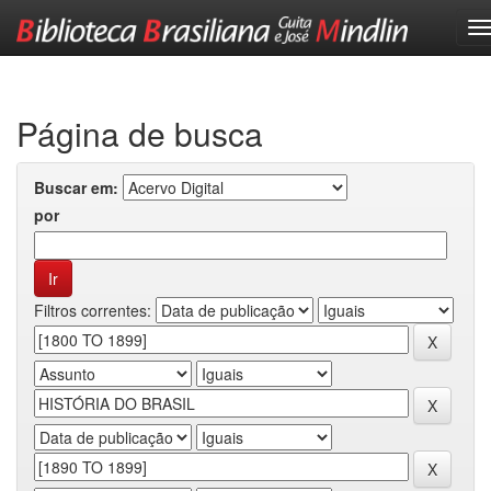
Skip
navigation
Página de busca
Buscar em:
por
Filtros correntes: