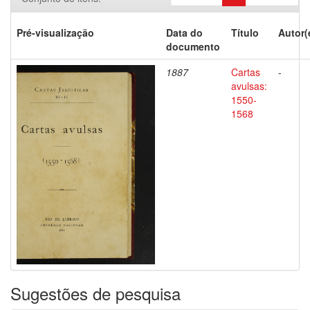
Pré-visualização
Data do
Título
Autor(
documento
1887
Cartas
-
avulsas:
1550-
1568
Sugestões de pesquisa