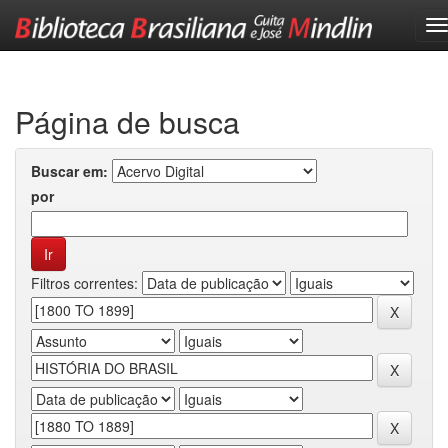
Skip
navigation
Página de busca
Buscar em:
por
Filtros correntes: