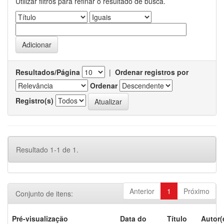
Utilizar filtros para refinar o resultado de busca.
Resultados/Página
|
Ordenar registros por
Ordenar
Registro(s)
Resultado 1-1 de 1.
Anterior
1
Próximo
Conjunto de itens:
Pré-visualização
Data do
Título
Autor(