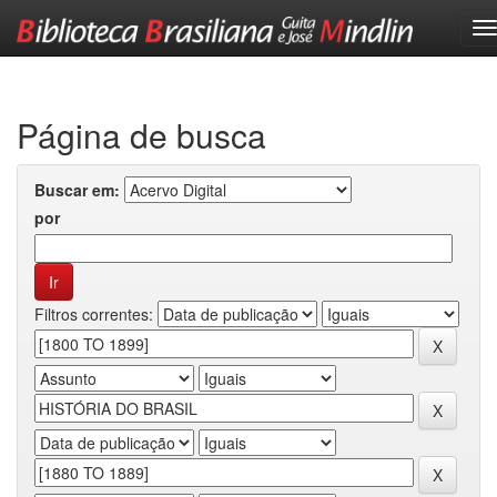
Skip
navigation
Página de busca
Buscar em:
por
Filtros correntes: