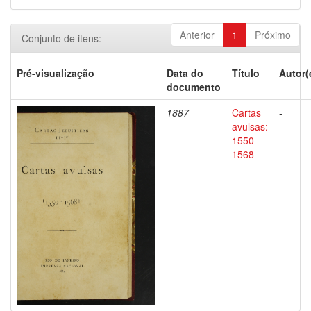
Anterior
1
Próximo
Conjunto de itens:
Pré-visualização
Data do
Título
Autor(
documento
1887
Cartas
-
avulsas:
1550-
1568