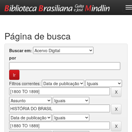
Skip
navigation
Página de busca
Buscar em:
por
Filtros correntes: