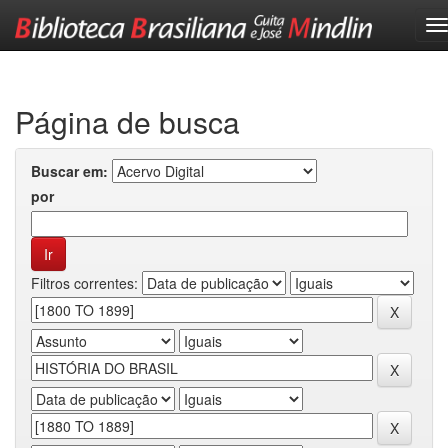
Skip
navigation
Página de busca
Buscar em:
por
Filtros correntes: