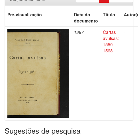
Pré-visualização
Data do
Título
Autor(
documento
1887
Cartas
-
avulsas:
1550-
1568
Sugestões de pesquisa