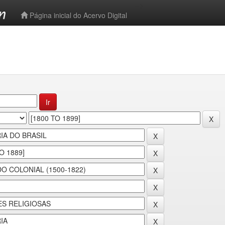
-->
Página inicial do Acervo Digital