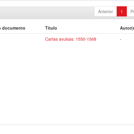
Anterior
1
P
o documento
Título
Autor(
Cartas avulsas: 1550-1568
-