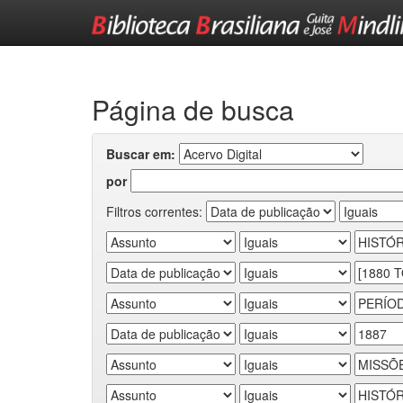
Skip
navigation
Página de busca
Buscar em:
por
Filtros correntes: