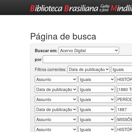
Skip
navigation
Página de busca
Buscar em:
por
Filtros correntes: