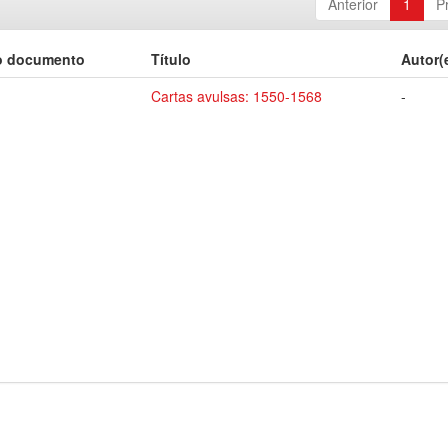
Anterior
1
P
o documento
Título
Autor(
Cartas avulsas: 1550-1568
-