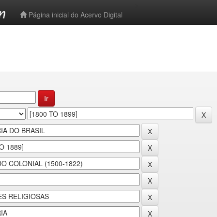
-->
Página inicial do Acervo Digital