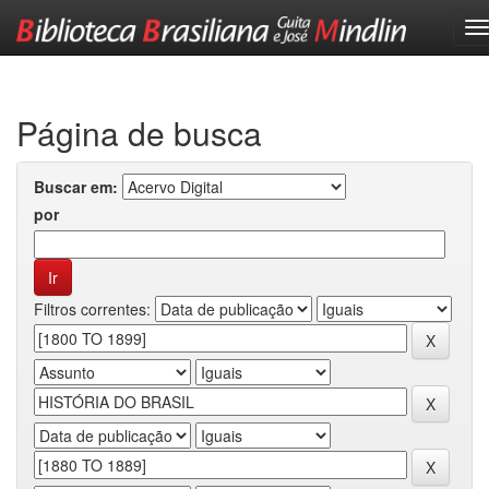
Skip
navigation
Página de busca
Buscar em:
por
Filtros correntes: