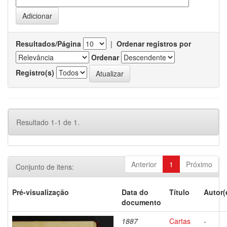
Resultados/Página
|
Ordenar registros por
Ordenar
Registro(s)
Resultado 1-1 de 1.
Anterior
1
Próximo
Conjunto de itens:
Pré-visualização
Data do
Título
Autor(
documento
1887
Cartas
-