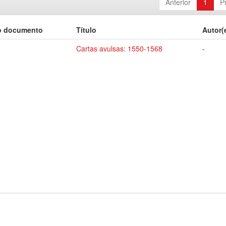
Anterior
1
P
o documento
Título
Autor(
Cartas avulsas: 1550-1568
-