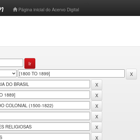
-->
Página inicial do Acervo Digital