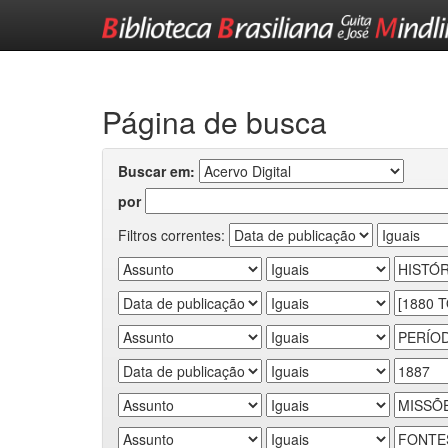
Skip
navigation
Página de busca
Buscar em:
por
Filtros correntes: