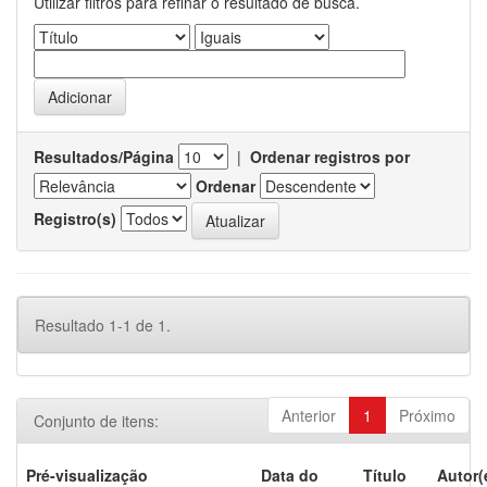
Utilizar filtros para refinar o resultado de busca.
Resultados/Página
|
Ordenar registros por
Ordenar
Registro(s)
Resultado 1-1 de 1.
Anterior
1
Próximo
Conjunto de itens:
Pré-visualização
Data do
Título
Autor(