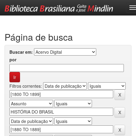
Skip
navigation
Página de busca
Buscar em:
por
Filtros correntes: