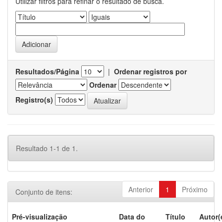
Utilizar filtros para refinar o resultado de busca.
Resultados/Página
|
Ordenar registros por
Ordenar
Registro(s)
Resultado 1-1 de 1.
Anterior
1
Próximo
Conjunto de itens:
Pré-visualização
Data do
Título
Autor(