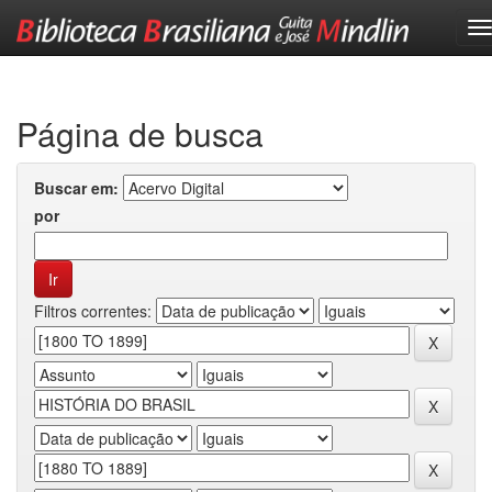
Skip
navigation
Página de busca
Buscar em:
por
Filtros correntes: