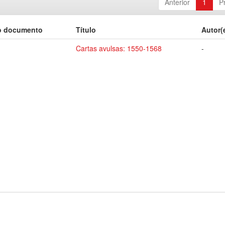
Anterior
1
P
o documento
Título
Autor(
Cartas avulsas: 1550-1568
-