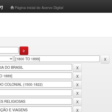
-->
Página inicial do Acervo Digital