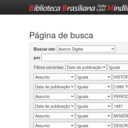
Skip
navigation
Página de busca
Buscar em:
por
Filtros correntes: