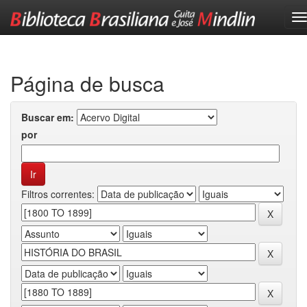
Skip
navigation
Página de busca
Buscar em:
por
Filtros correntes: