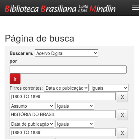
Skip
navigation
Página de busca
Buscar em:
por
Filtros correntes: