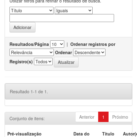
Utilizar filtros para refinar o resultado de busca.
Resultados/Página
|
Ordenar registros por
Ordenar
Registro(s)
Resultado 1-1 de 1.
Anterior
1
Próximo
Conjunto de itens:
Pré-visualização
Data do
Título
Autor(