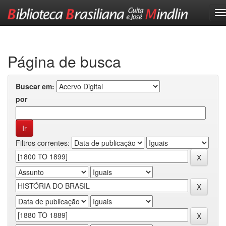
Skip
navigation
Página de busca
Buscar em:
por
Filtros correntes: