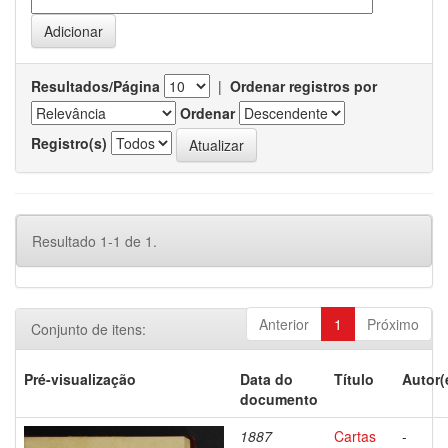
Resultados/Página
|
Ordenar registros por
Ordenar
Registro(s)
Resultado 1-1 de 1.
Anterior
1
Próximo
Conjunto de itens:
Pré-visualização
Data do
Título
Autor(
documento
1887
Cartas
-