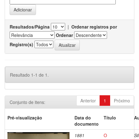
Resultados/Página
|
Ordenar registros por
Ordenar
Registro(s)
Resultado 1-1 de 1.
Anterior
1
Próximo
Conjunto de itens:
Pré-visualização
Data do
Título
Au
documento
1881
O
Si