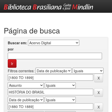
Skip
navigation
Página de busca
Buscar em:
por
Filtros correntes: