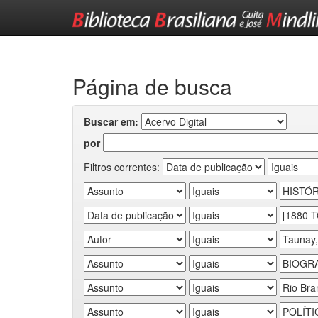
Skip
navigation
Página de busca
Buscar em:
por
Filtros correntes: