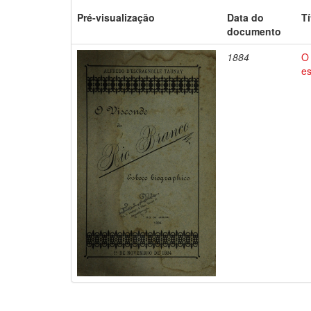
Pré-visualização
Data do
Tí
documento
1884
O 
e