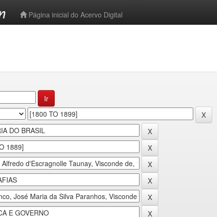
-->
Página inicial do Acervo Digital