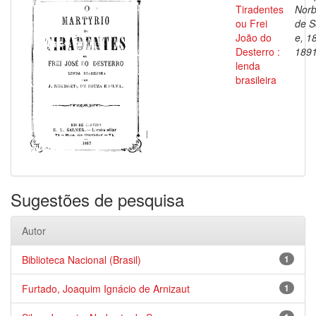
Tiradentes
Norb
ou Frei
de S
João do
e, 1
Desterro :
189
lenda
brasileira
Sugestões de pesquisa
Autor
Biblioteca Nacional (Brasil)
1
Furtado, Joaquim Ignácio de Arnizaut
1