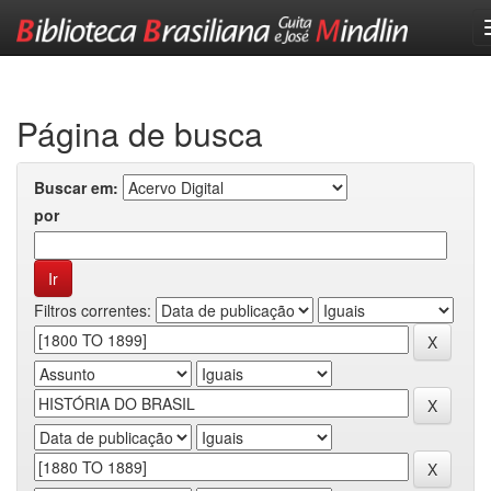
Skip
navigation
Página de busca
Buscar em:
por
Filtros correntes: