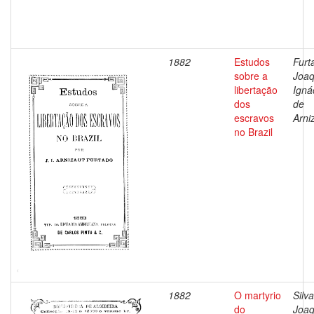
1882
Estudos
Furt
sobre a
Joa
libertação
Igná
dos
de
escravos
Arni
no Brazil
1882
O martyrio
Silva
do
Joa