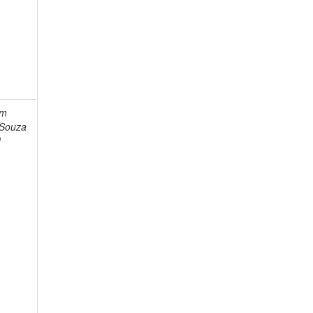
im
 Souza
1