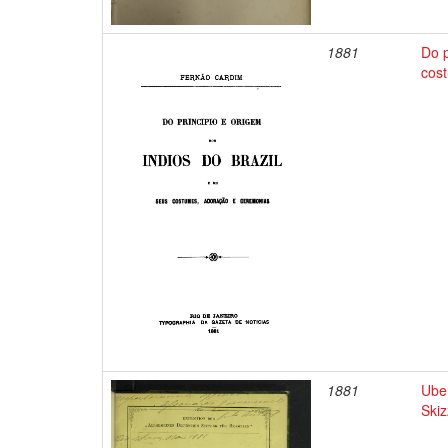
1881
Do p
cos
1881
Uber
Ski