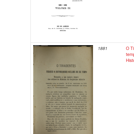
1881
O Ti
temp
Hist