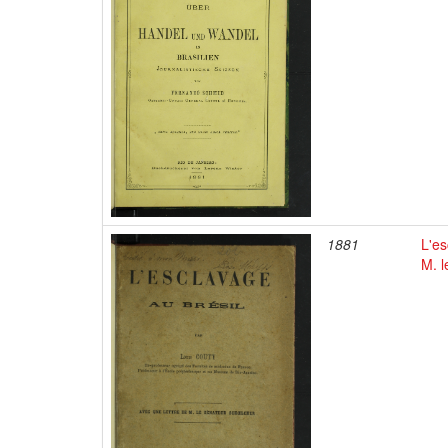
1881
L'es
M. l