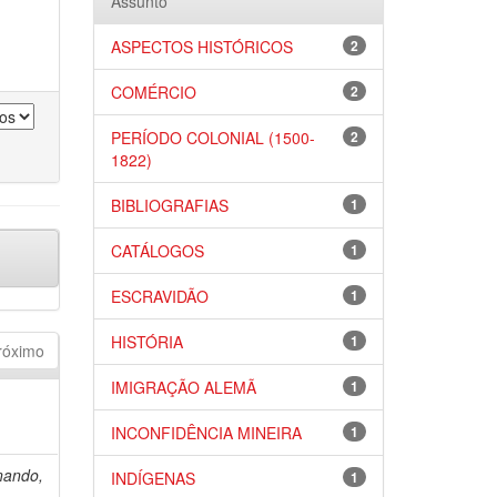
Assunto
ASPECTOS HISTÓRICOS
2
COMÉRCIO
2
PERÍODO COLONIAL (1500-
2
1822)
BIBLIOGRAFIAS
1
CATÁLOGOS
1
ESCRAVIDÃO
1
HISTÓRIA
1
róximo
IMIGRAÇÃO ALEMÃ
1
INCONFIDÊNCIA MINEIRA
1
nando,
INDÍGENAS
1