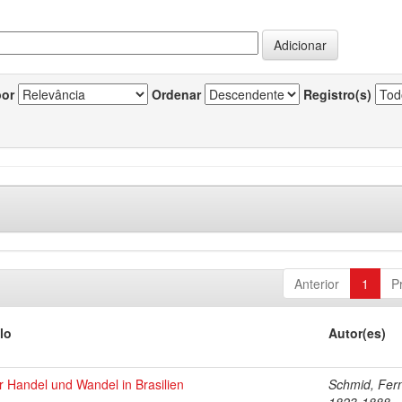
por
Ordenar
Registro(s)
Anterior
1
P
lo
Autor(es)
 Handel und Wandel in Brasilien
Schmid, Fer