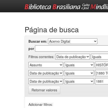
Skip
navigation
Página de busca
Buscar em:
por
Filtros correntes:
Retornar valores
Adicionar filtros: