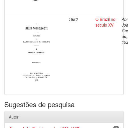
1880
O Brazil no
Abr
seculo XVI
Jo
Cap
de,
19
Sugestões de pesquisa
Autor