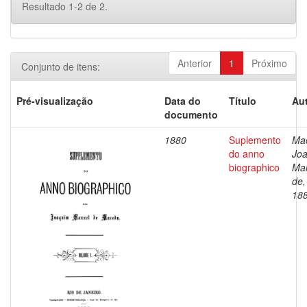
Resultado 1-2 de 2.
Anterior
1
Próximo
Conjunto de itens:
Pré-visualização
Data do
Título
Aut
documento
1880
Suplemento
Ma
do anno
Jo
biographico
Ma
de,
18