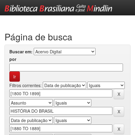
Skip
navigation
Página de busca
Buscar em:
por
Filtros correntes: