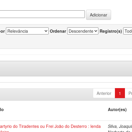
por
Ordenar
Registro(s)
Anterior
1
P
lo
Autor(es)
rtyrio do Tiradentes ou Frei João do Desterro : lenda
Silva, Joaqu