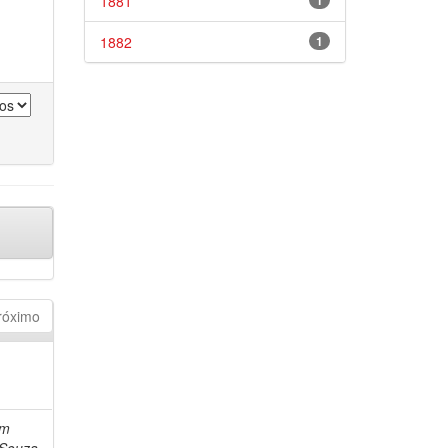
1881
1
1882
1
róximo
im