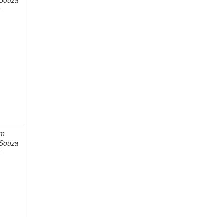
 Souza
1
im
 Souza
1