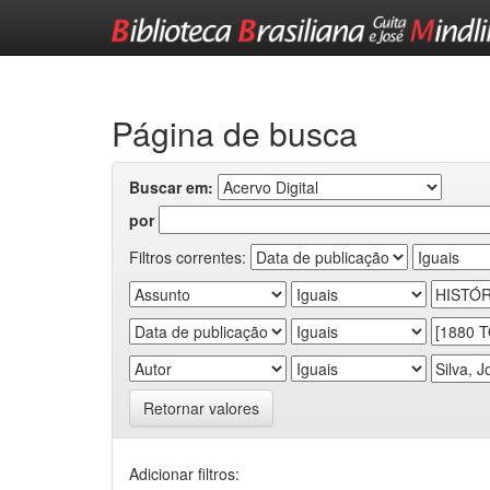
Skip
navigation
Página de busca
Buscar em:
por
Filtros correntes:
Retornar valores
Adicionar filtros: