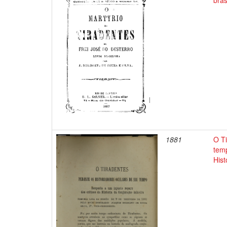
bras
1881
O Ti
temp
Hist