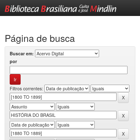
Skip
navigation
Página de busca
Buscar em:
por
Filtros correntes: