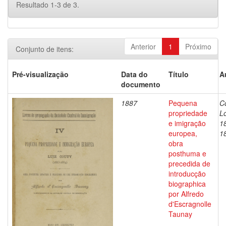
Resultado 1-3 de 3.
Anterior
1
Próximo
Conjunto de itens:
Pré-visualização
Data do
Título
A
documento
1887
Pequena
C
propriedade
Lo
e imigração
1
europea,
1
obra
posthuma e
precedida de
introducção
biographica
por Alfredo
d'Escragnolle
Taunay