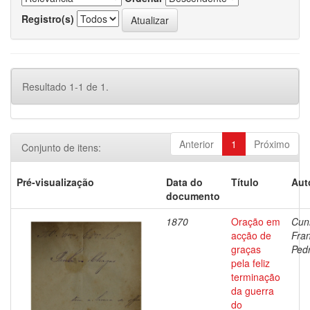
Registro(s)
Resultado 1-1 de 1.
Anterior
1
Próximo
Conjunto de itens:
Pré-visualização
Data do
Título
Aut
documento
1870
Oração em
Cun
acção de
Fra
graças
Ped
pela feliz
terminação
da guerra
do