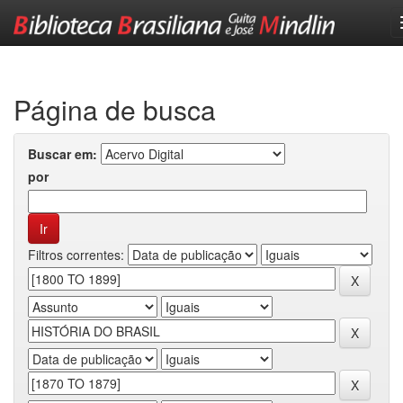
Skip
navigation
Página de busca
Buscar em:
por
Filtros correntes: