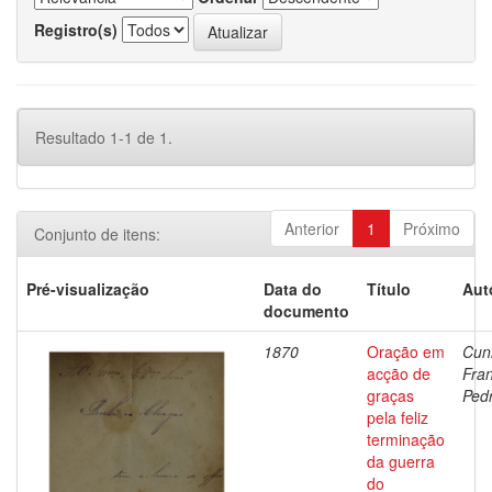
Registro(s)
Resultado 1-1 de 1.
Anterior
1
Próximo
Conjunto de itens:
Pré-visualização
Data do
Título
Aut
documento
1870
Oração em
Cun
acção de
Fra
graças
Ped
pela feliz
terminação
da guerra
do