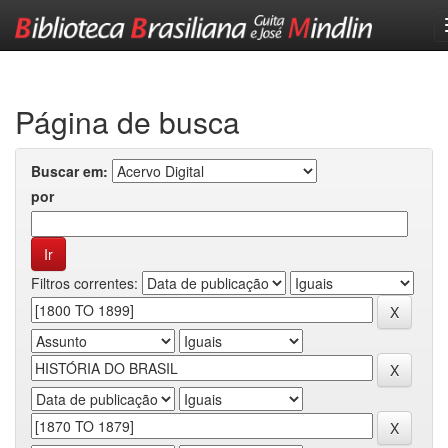
Skip
navigation
Página de busca
Buscar em:
por
Filtros correntes: